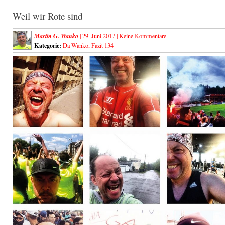
Weil wir Rote sind
Martin G. Wanko
| 29. Juni 2017 |
Keine Kommentare
Kategorie:
Da Wanko
,
Fazit 134