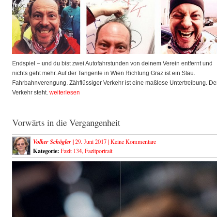
Endspiel – und du bist zwei Autofahrstunden von deinem Verein entfernt und
nichts geht mehr. Auf der Tangente in Wien Richtung Graz ist ein Stau.
Fahrbahnverengung. Zähflüssiger Verkehr ist eine maßlose Untertreibung. De
Verkehr steht.
weiterlesen
Vorwärts in die Vergangenheit
Volker Schögler
| 29. Juni 2017 |
Keine Kommentare
Kategorie:
Fazit 134
,
Fazitportrait