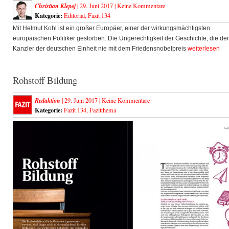
Christian Klepej
| 29. Juni 2017 |
Keine Kommentare
Kategorie:
Editorial
,
Fazit 134
Mit Helmut Kohl ist ein großer Europäer, einer der wirkungsmächtigsten
europäischen Politiker gestorben. Die Ungerechtigkeit der Geschichte, die de
Kanzler der deutschen Einheit nie mit dem Friedensnobelpreis
weiterlesen
Rohstoff Bildung
Redaktion
| 29. Juni 2017 |
Keine Kommentare
Kategorie:
Fazit 134
,
Fazitthema