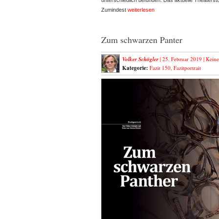
unterschiedlich befunden. Das aktuelle Theaterst
Zumindest
weiterlesen
Zum schwarzen Panter
Volker Schögler
| 25. Februar 2019 |
Kein
Kategorie:
Fazit 150
,
Fazitportrait