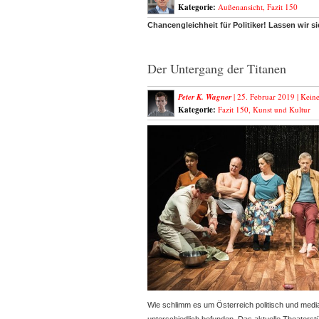
Kategorie:
Außenansicht
,
Fazit 150
Chancengleichheit für Politiker! Lassen wir sie
Der Untergang der Titanen
Peter K. Wagner
| 25. Februar 2019 |
Kein
Kategorie:
Fazit 150
,
Kunst und Kultur
Wie schlimm es um Österreich politisch und medial 