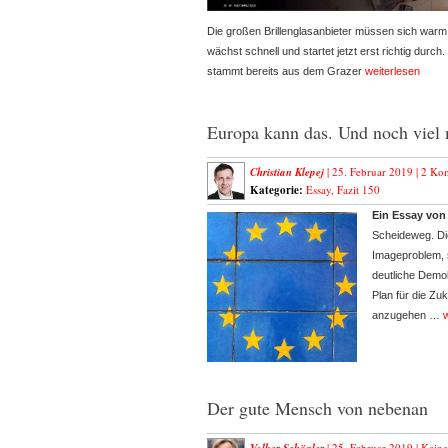
Die großen Brillenglasanbieter müssen sich warm
wächst schnell und startet jetzt erst richtig durch
stammt bereits aus dem Grazer
weiterlesen
Europa kann das. Und noch viel
Christian Klepej
| 25. Februar 2019 |
2 Ko
Kategorie:
Essay
,
Fazit 150
Ein Essay von 
Scheideweg. Di
Imageproblem, s
deutliche Demokr
Plan für die Zu
anzugehen …
w
Der gute Mensch von nebenan
| 25. Februar 2019 |
Kein