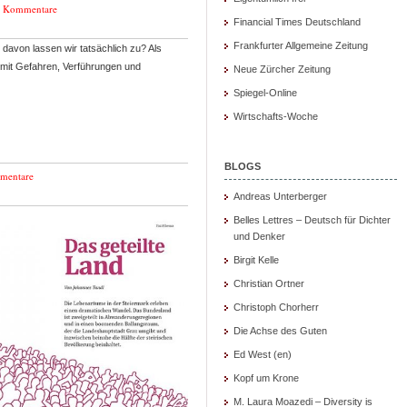
e Kommentare
Financial Times Deutschland
Frankfurter Allgemeine Zeitung
l davon lassen wir tatsächlich zu? Als
 mit Gefahren, Verführungen und
Neue Zürcher Zeitung
Spiegel-Online
Wirtschafts-Woche
BLOGS
mentare
Andreas Unterberger
Belles Lettres – Deutsch für Dichter
und Denker
Birgit Kelle
Christian Ortner
Christoph Chorherr
Die Achse des Guten
Ed West (en)
Kopf um Krone
M. Laura Moazedi – Diversity is