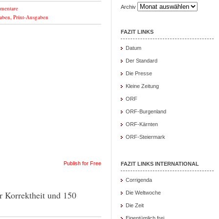
Archiv
mentare
aben
,
Print-Ausgaben
FAZIT LINKS
Datum
Der Standard
Die Presse
Kleine Zeitung
ORF
ORF-Burgenland
ORF-Kärnten
ORF-Steiermark
Publish for Free
FAZIT LINKS INTERNATIONAL
Corrigenda
er Korrektheit und 150
Die Weltwoche
Die Zeit
Eigentümlich frei