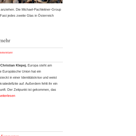
 anziehen. Die Michael-Pachleitner-Group
. Fast jedes zweite Glas in Österreich
 mehr
mmentare
Christian Klepej.
Europa steht am
e Europäische Union hat ein
teckt in einer Identitätskrise und weist
atiedefizite auf. Außerdem fehlt ihr ein
kunft. Der Zeitpunkt ist gekommen, das
eiterlesen
e Kommentare