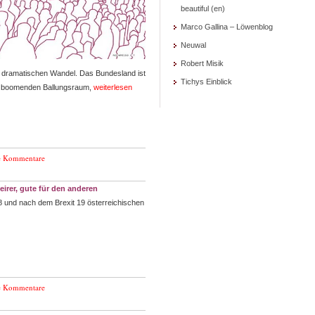
beautiful (en)
Marco Gallina – Löwenblog
Neuwal
Robert Misik
n dramatischen Wandel. Das Bundesland ist
Tichys Einblick
en boomenden Ballungsraum,
weiterlesen
e Kommentare
irer, gute für den anderen
 18 und nach dem Brexit 19 österreichischen
e Kommentare